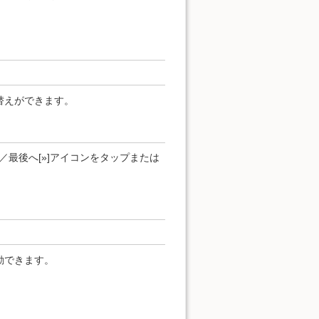
替えができます。
]／最後へ[»]アイコンをタップまたは
動できます。